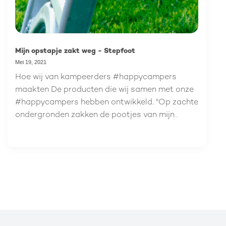
Mijn opstapje zakt weg - Stepfoot
Mei 19, 2021
Hoe wij van kampeerders #happycampers
maakten De producten die wij samen met onze
#happycampers hebben ontwikkeld. "Op zachte
ondergronden zakken de pootjes van mijn
opstapje weg. Dit heeft geen goed effect op
mijn grondzeil en tenttapijt… Bovendien staat de
opstap scheef, waardoor er meer kans is op
ongelukken. Dit is dus niet zo handig! Kunnen
jullie hier iets op verzinnen?"