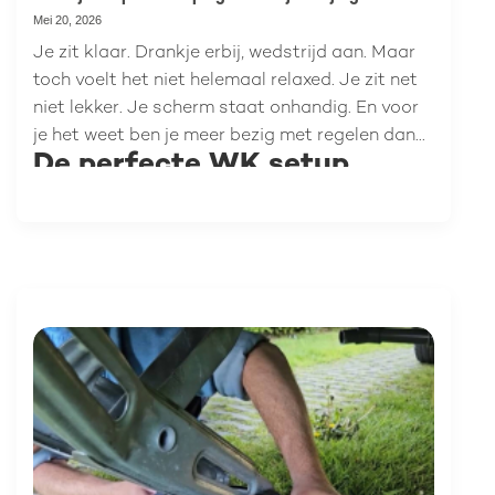
F53.
Mei 20, 2026
Je zit klaar. Drankje erbij, wedstrijd aan. Maar
toch voelt het niet helemaal relaxed. Je zit net
niet lekker. Je scherm staat onhandig. En voor
je het weet ben je meer bezig met regelen dan
De perfecte WK setup
met kijken. Zonde. Want juist tijdens het WK wil
je ontspannen, samen genieten en geen gedoe
Campbox Nomad: Alles
hebben. Met de juiste setup maak je op de
makkelijk opgebrorgen
camping van elke wedstrijd een moment om
naar uit te kijken. Of het nu op het veld is met
elkaar of bij slecht weer in de tent, caravan of
Bekijk de verkopende winkels
camper.
Alu-Carry: Neemt de snacks
zo mee