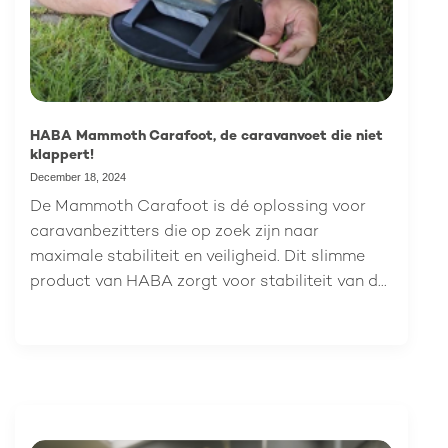
HABA Mammoth Carafoot, de caravanvoet die niet
klappert!
December 18, 2024
De Mammoth Carafoot is dé oplossing voor
caravanbezitters die op zoek zijn naar
maximale stabiliteit en veiligheid. Dit slimme
product van HABA zorgt voor stabiliteit van de
caravansteunpoot en voorkomt het wegzakken
van de steunpoot in zachte grond. Door het
uniek veerklemmechanisme blijft de Mammoth
Carafoot stevig op zijn plaats tijdens het rijden,
zonder te klapperen. In deze blog vertellen we je
meer over het ontstaan van de Mammoth,