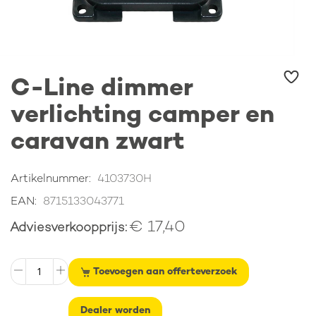
Ga
C-Line dimmer
naar
het
verlichting camper en
begin
van
caravan zwart
de
afbeeldingen-
gallerij
Artikelnummer
4103730H
EAN
8715133043771
€ 17,40
Adviesverkoopprijs
Toevoegen aan offerteverzoek
Dealer worden