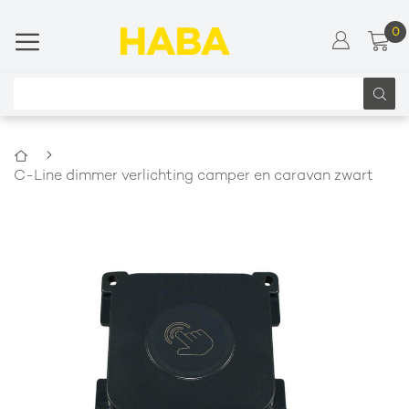
0
Wi
Ga
naar
de
inhoud
Zoeken
Home
C-Line dimmer verlichting camper en caravan zwart
Ga
naar
het
einde
van
de
afbeeldingen-
gallerij