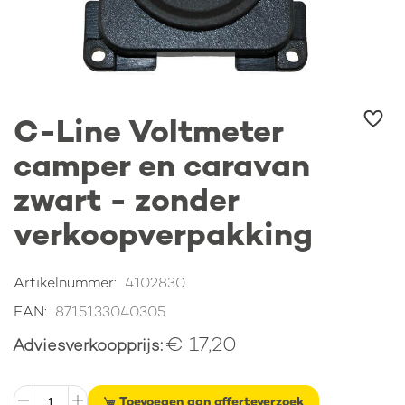
Ga
C-Line Voltmeter
naar
het
camper en caravan
begin
van
zwart - zonder
de
afbeeldingen-
verkoopverpakking
gallerij
Artikelnummer
4102830
EAN
8715133040305
€ 17,20
Adviesverkoopprijs
Toevoegen aan offerteverzoek