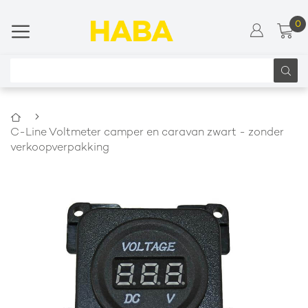
0
Wi
Ga
naar
de
inhoud
Zoeken
Home
C-Line Voltmeter camper en caravan zwart - zonder
verkoopverpakking
Ga
naar
het
einde
van
de
afbeeldingen-
gallerij