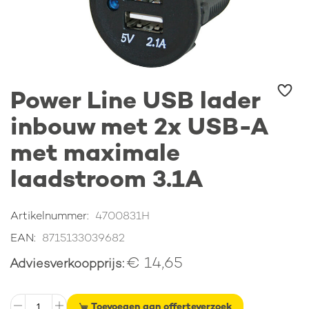
Ga
Power Line USB lader
naar
het
inbouw met 2x USB-A
begin
van
met maximale
de
afbeeldingen-
laadstroom 3.1A
gallerij
Artikelnummer
4700831H
EAN
8715133039682
€ 14,65
Adviesverkoopprijs
Toevoegen aan offerteverzoek