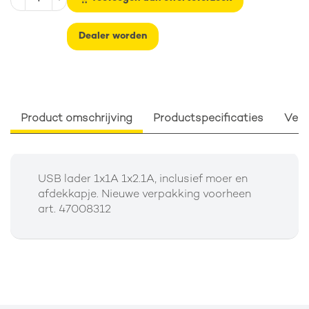
Dealer worden
Product omschrijving
Productspecificaties
Verp
USB lader 1x1A 1x2.1A, inclusief moer en
afdekkapje.
Nieuwe verpakking voorheen
art. 47008312