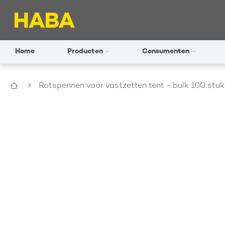
Home
Producten
Consumenten
Home
Rotspennen voor vastzetten tent - bulk 100 stu
Ga
naar
het
einde
van
de
afbeeldingen-
gallerij