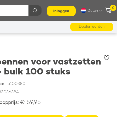
0
Wi
Inloggen
Dutch
Ga
Taal
Zoeken
naar
de
inhoud
Dealer worden
ennen voor vastzetten
- bulk 100 stuks
mer
5100380
33036384
€ 59,95
koopprijs