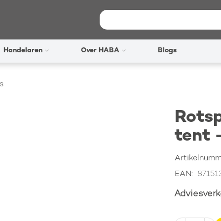
Zoeken
Handelaren
Over HABA
Blogs
ks
Rotsp
tent 
Artikelnum
EAN
87151
Adviesver