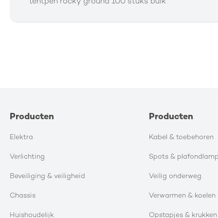
tentpen rocky ground 100 stuks bulk
gallerij
Producten
Producten
Elektra
Kabel & toebehoren
Verlichting
Spots & plafondlam
Beveiliging & veiligheid
Veilig onderweg
Chassis
Verwarmen & koelen
Huishoudelijk
Opstapjes & krukken