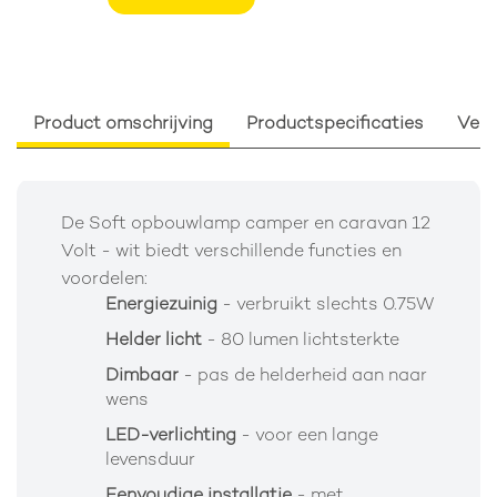
Product omschrijving
Productspecificaties
Verp
De Soft opbouwlamp camper en caravan 12
Volt - wit biedt verschillende functies en
voordelen:
Energiezuinig
- verbruikt slechts 0.75W
Helder licht
- 80 lumen lichtsterkte
Dimbaar
- pas de helderheid aan naar
wens
LED-verlichting
- voor een lange
levensduur
Eenvoudige installatie
- met