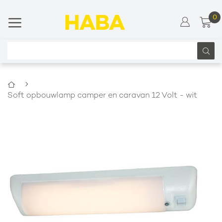
0
Wi
Ga
naar
de
inhoud
Zoeken
Home
Soft opbouwlamp camper en caravan 12 Volt - wit
Ga
naar
het
einde
van
de
afbeeldingen-
gallerij