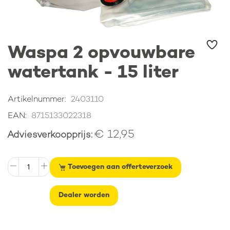
Ga
Waspa 2 opvouwbare
naar
het
watertank - 15 liter
begin
van
de
Artikelnummer
2403110
afbeeldingen-
gallerij
EAN
8715133022318
€ 12,95
Adviesverkoopprijs
Toevoegen aan offerteverzoek
Dealer worden